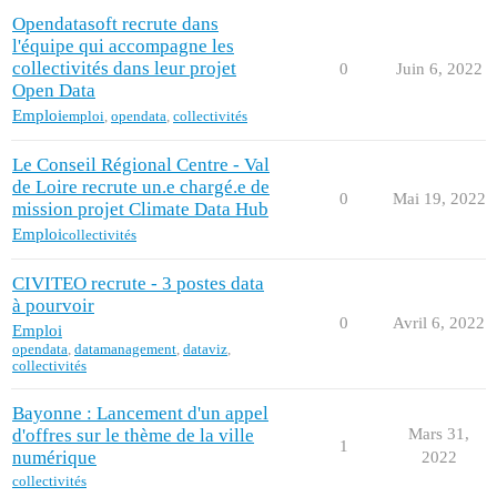
Opendatasoft recrute dans
l'équipe qui accompagne les
collectivités dans leur projet
0
Juin 6, 2022
Open Data
Emploi
emploi
,
opendata
,
collectivités
Le Conseil Régional Centre - Val
de Loire recrute un.e chargé.e de
0
Mai 19, 2022
mission projet Climate Data Hub
Emploi
collectivités
CIVITEO recrute - 3 postes data
à pourvoir
0
Avril 6, 2022
Emploi
opendata
,
datamanagement
,
dataviz
,
collectivités
Bayonne : Lancement d'un appel
d'offres sur le thème de la ville
Mars 31,
1
numérique
2022
collectivités