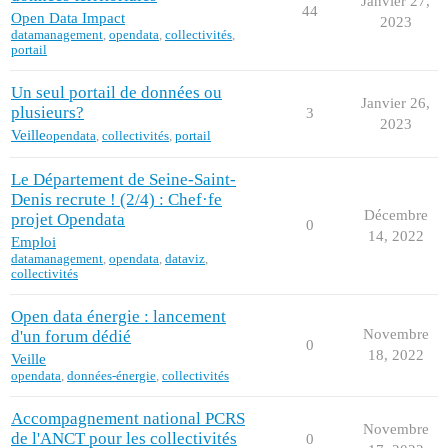
Janvier 27,
44
Open Data Impact
2023
datamanagement
,
opendata
,
collectivités
,
portail
Un seul portail de données ou
Janvier 26,
plusieurs?
3
2023
Veille
opendata
,
collectivités
,
portail
Le Département de Seine-Saint-
Denis recrute ! (2/4) : Chef·fe
Décembre
projet Opendata
0
14, 2022
Emploi
datamanagement
,
opendata
,
dataviz
,
collectivités
Open data énergie : lancement
Novembre
d'un forum dédié
0
18, 2022
Veille
opendata
,
données-énergie
,
collectivités
Accompagnement national PCRS
Novembre
de l'ANCT pour les collectivités
0