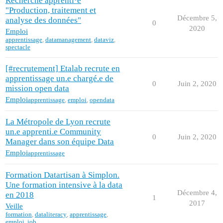
Recherche apprenti·e
"Production, traitement et
Décembre 5,
analyse des données"
0
2020
Emploi
apprentissage
,
datamanagement
,
dataviz
,
spectacle
[#recrutement] Etalab recrute en
apprentissage un.e chargé.e de
0
Juin 2, 2020
mission open data
Emploi
apprentissage
,
emploi
,
opendata
La Métropole de Lyon recrute
un.e apprenti.e Community
0
Juin 2, 2020
Manager dans son équipe Data
Emploi
apprentissage
Formation Datartisan à Simplon.
Une formation intensive à la data
Décembre 4,
en 2018
1
2017
Veille
formation
,
dataliteracy
,
apprentissage
,
emploi
,
job