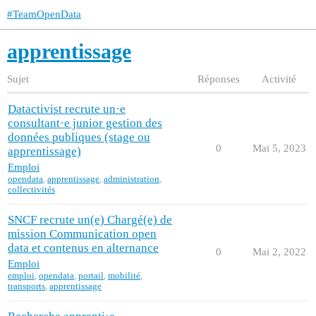
#TeamOpenData
apprentissage
Sujet
Réponses
Activité
Datactivist recrute un·e
consultant·e junior gestion des
données publiques (stage ou
0
Mai 5, 2023
apprentissage)
Emploi
opendata
,
apprentissage
,
administration
,
collectivités
SNCF recrute un(e) Chargé(e) de
mission Communication open
data et contenus en alternance
0
Mai 2, 2022
Emploi
emploi
,
opendata
,
portail
,
mobilité
,
transports
,
apprentissage