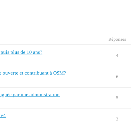
Réponses
epuis plus de 10 ans?
4
ce ouverte et contribuant à OSM?
6
oguée par une administration
5
 v4
3