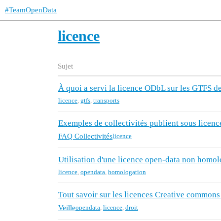
#TeamOpenData
licence
Sujet
À quoi a servi la licence ODbL sur les GTFS d
licence
,
gtfs
,
transports
Exemples de collectivités publient sous licen
FAQ Collectivités
licence
Utilisation d'une licence open-data non homol
licence
,
opendata
,
homologation
Tout savoir sur les licences Creative commons
Veille
opendata
,
licence
,
droit