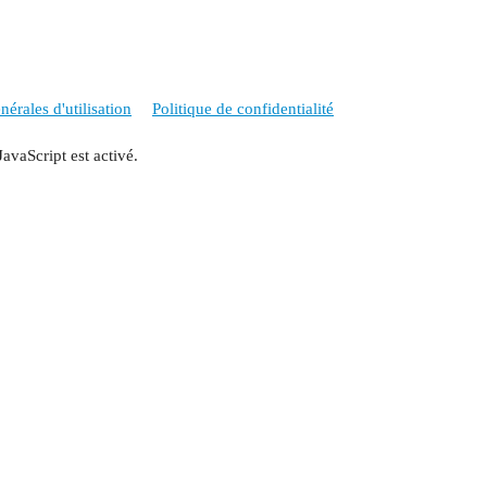
érales d'utilisation
Politique de confidentialité
JavaScript est activé.