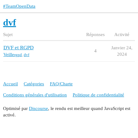
#TeamOpenData
dvf
Sujet
Réponses
Activité
DVF et RGPD
Janvier 24,
4
2024
Veille
rgpd
,
dvf
Accueil
Catégories
FAQ/Charte
Conditions générales d'utilisation
Politique de confidentialité
Optimisé par
Discourse
, le rendu est meilleur quand JavaScript est
activé.